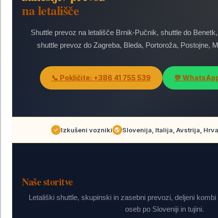
na letališče
Shuttle prevoz na letališče Brnik-Pučnik, shuttle do Benetk,
shuttle prevoz do Zagreba, Bleda, Portoroža, Postojne, Ma
📞 Pokličite: +386 41 755 539
💬 WhatsAp
Izkušeni vozniki
Slovenija, Italija, Avstrija, Hrv
✓
🌎
Naše storitve
Letališki shuttle, skupinski in zasebni prevozi, deljeni kombi
oseb po Sloveniji in tujini.