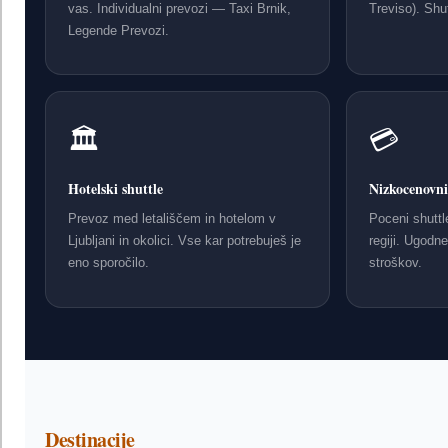
vas. Individualni prevozi — Taxi Brnik,
Treviso). Shu
Legende Prevozi.
🏛
💳
Hotelski shuttle
Nizkocenovni
Prevoz med letališčem in hotelom v
Poceni shuttl
Ljubljani in okolici. Vse kar potrebuješ je
regiji. Ugodne
eno sporočilo.
stroškov.
Destinacije