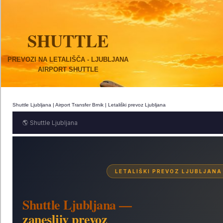
SHUTTLE
PREVOZI NA LETALIŠČA - LJUBLJANA
AIRPORT SHUTTLE
Shuttle Ljubljana | Airport Transfer Brnik | Letališki prevoz Ljubljana
🌎 Shuttle Ljubljana
LETALIŠKI PREVOZ LJUBLJANA
Shuttle Ljubljana —
zanesljiv prevoz