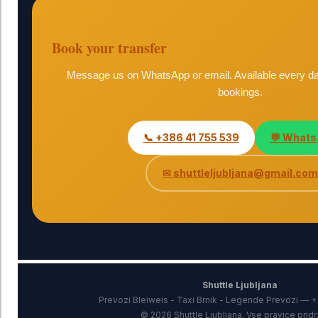
Book your transfer
Message us on WhatsApp or email. Available every day 
bookings.
📞 +386 41 755 539
💬 What
✉ shuttleljubljana@gmail.com
Shuttle Ljubljana
Prevozi Bleiweis - Taxi Brnik - Legende Prevozi — 
© 2026 Shuttle Ljubljana. Vse pravice prid