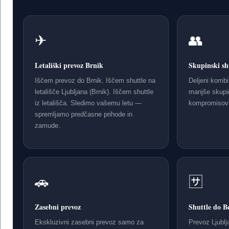
✈
👥
Letališki prevoz Brnik
Skupinski sh
Iščem prevoz do Brnik. Iščem shuttle na
Deljeni komb
letališče Ljubljana (Brnik). Iščem shuttle
manjše skupin
iz letališča. Sledimo vašemu letu —
kompromisov p
spremljamo predčasne prihode in
zamude.
🚗
🈂
Zasebni prevoz
Shuttle do B
Ekskluzivni zasebni prevoz samo za
Prevoz Ljubl