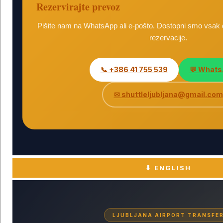
Rezervirajte prevoz
Pišite nam na WhatsApp ali e-pošto. Dostopni smo vsak 
rezervacije.
📞 +386 41 755 539
💬 What
✉ shuttleljubljana@gmail.com
⬇ ENGLISH
LJUBLJANA AIRPORT TRANSFE