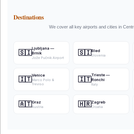
Destinations
We cover all key airports and cities in Cent
Ljubljana —
Bled
🇸🇮
🇸🇮
Brnik
Slovenia
Jože Pučnik Airport
Trieste —
Venice
🇮🇹
🇮🇹
Ronchi
Marco Polo &
Treviso
Italy
Graz
Zagreb
🇦🇹
🇭🇷
Austria
Croatia