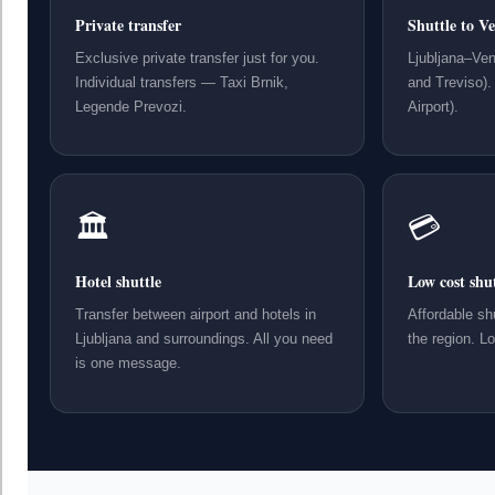
Private transfer
Shuttle to Ve
Exclusive private transfer just for you.
Ljubljana–Ven
Individual transfers — Taxi Brnik,
and Treviso).
Legende Prevozi.
Airport).
🏛
💳
Hotel shuttle
Low cost shut
Transfer between airport and hotels in
Affordable shu
Ljubljana and surroundings. All you need
the region. L
is one message.