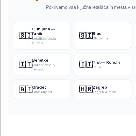
Pokrivamo vsa ključna letališča in mesta v sre
Ljubljana —
Bled
Brnik
🇸🇮
🇸🇮
Slovenija
Letališče Joža
Pučnik
Benetke
Trst — Ronchi
🇮🇹
🇮🇹
Marco Polo &
Italija
Treviso
Gradec
Zagreb
🇦🇹
🇭🇷
Graz Airport
Zagreb Airport