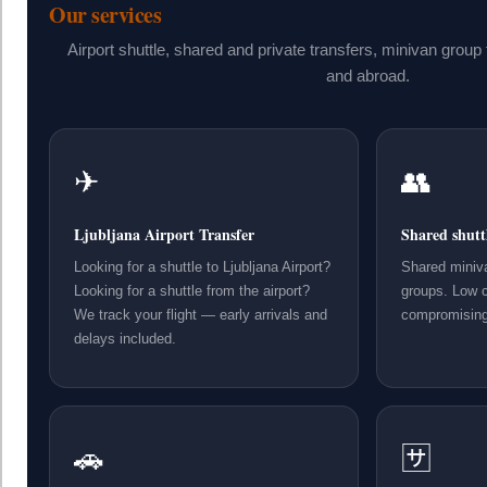
Our services
Airport shuttle, shared and private transfers, minivan group
and abroad.
✈
👥
Ljubljana Airport Transfer
Shared shutt
Looking for a shuttle to Ljubljana Airport?
Shared miniva
Looking for a shuttle from the airport?
groups. Low c
We track your flight — early arrivals and
compromising o
delays included.
🚗
🈂