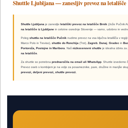
Shuttle Ljubljana — zanesljiv prevoz na letališče
Shuttle Ljubljana
je zanesljiv
letališki prevoz na letališče Brnik
(Jože Pučnik Ai
na letališče iz Ljubljane
in celotne osrednje Slovenije — varno, udobno in ved
Poleg
shuttla na letališče Pučnik
nudimo prevoz na vsa ključna letališča v regiji
Marco Polo in Treviso),
shuttle do Ronchija
(Trst),
Zagreb
,
Dunaj
,
Gradec
in
Bu
Portoroža, Postojne in Maribora
. Naš
nizkocenovni shuttle
je idealna izbira za 
na letališče
.
Za shuttle so potrebna
prednaročila na email ali WhatsApp
. Shuttle izvedemo če
Prevoz oseb s kombijem je na voljo za posameznike, pare, družine in manjše sku
prevozi, deljeni prevozi, shuttle prevozi.